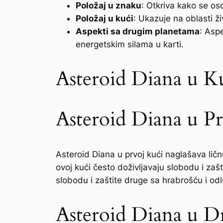
Položaj u znaku
: Otkriva kako se o
Položaj u kući
: Ukazuje na oblasti ž
Aspekti sa drugim planetama
: Aspe
energetskim silama u karti.
Asteroid Diana u K
Asteroid Diana u P
Asteroid Diana u prvoj kući naglašava lič
ovoj kući često doživljavaju slobodu i zaš
slobodu i zaštite druge sa hrabrošću i od
Asteroid Diana u D