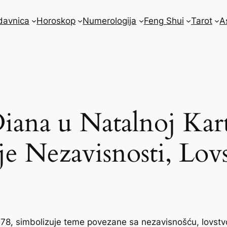
davnica
Horoskop
Numerologija
Feng Shui
Tarot
A
iana u Natalnoj Kart
 Nezavisnosti, Lovst
u 78, simbolizuje teme povezane sa nezavisnošću, lovst