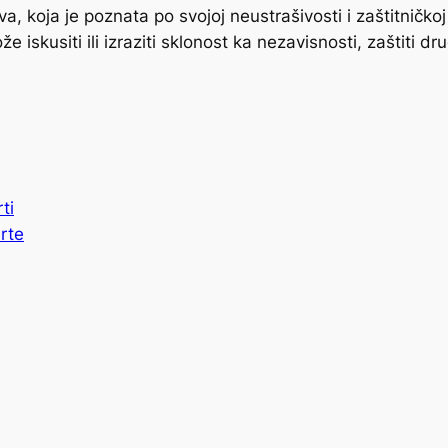
 lova, koja je poznata po svojoj neustrašivosti i zaštitničko
iskusiti ili izraziti sklonost ka nezavisnosti, zaštiti dr
ti
rte