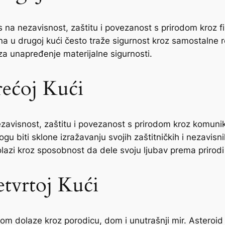
 na nezavisnost, zaštitu i povezanost s prirodom kroz fin
 u drugoj kući često traže sigurnost kroz samostalne re
a unapređenje materijalne sigurnosti.
rećoj Kući
ezavisnost, zaštitu i povezanost s prirodom kroz komunik
u biti sklone izražavanju svojih zaštitničkih i nezavisn
lazi kroz sposobnost da dele svoju ljubav prema prirodi
etvrtoj Kući
dom dolaze kroz porodicu, dom i unutrašnji mir. Asteroid