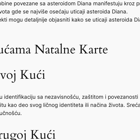
sobine povezane sa asteroidom Diana manifestuju kroz pr
ivota gde se najviše osećaju uticaji asteroida Diana.
kti mogu detaljnije objasniti kako se uticaji asteroida Di
ućama Natalne Karte
rvoj Kući
nu identifikaciju sa nezavisnošću, zaštitom i povezanos
titu kao deo svog ličnog identiteta ili načina života. Sre
lučnošću.
rugoj Kući