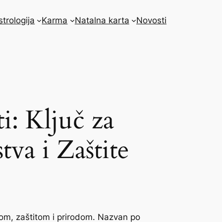
strologija
Karma
Natalna karta
Novosti
i: Ključ za
va i Zaštite
vom, zaštitom i prirodom. Nazvan po