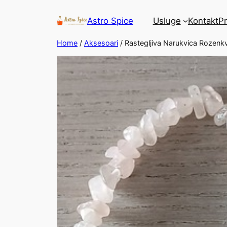
Astro Spice
Usluge
Kontakt
P
Home
/
Aksesoari
/ Rastegljiva Narukvica Rozenk