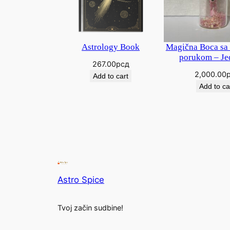
Astrology Book
Magična Boca sa
porukom – Je
267.00
рсд
2,000.00
Add to cart
Add to ca
Astro Spice
Tvoj začin sudbine!