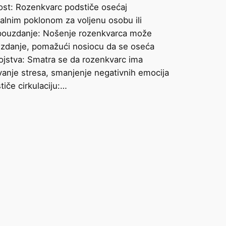
rnost: Rozenkvarc podstiče osećaj
idealnim poklonom za voljenu osobu ili
opouzdanje: Nošenje rozenkvarca može
zdanje, pomažući nosiocu da se oseća
svojstva: Smatra se da rozenkvarc ima
rivanje stresa, smanjenje negativnih emocija
tiče cirkulaciju:…