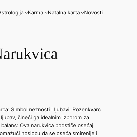
Astrologija
Karma
Natalna karta
Novosti
Narukvica
rca: Simbol nežnosti i ljubavi: Rozenkvarc
i ljubav, čineći ga idealnim izborom za
 balans: Ova narukvica podstiče osećaj
pomažući nosiocu da se oseća smirenije i