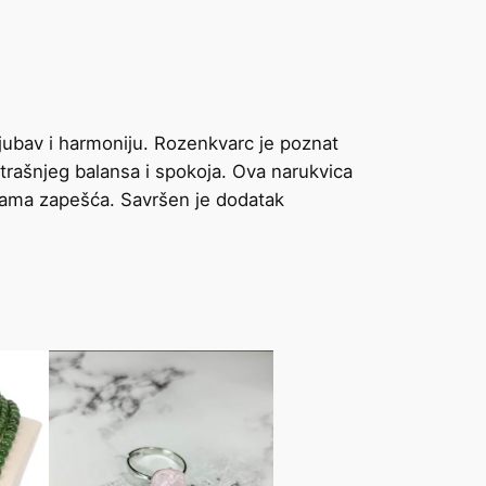
ljubav i harmoniju. Rozenkvarc je poznat
trašnjeg balansa i spokoja. Ova narukvica
ičinama zapešća. Savršen je dodatak