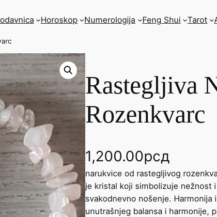
rodavnica
Horoskop
Numerologija
Feng Shui
Tarot
varc
Rastegljiva 
Rozenkvarc
1,200.00
рсд
narukvice od rastegljivog rozenkva
je kristal koji simbolizuje nežnost 
svakodnevno nošenje. Harmonija i
unutrašnjeg balansa i harmonije, 