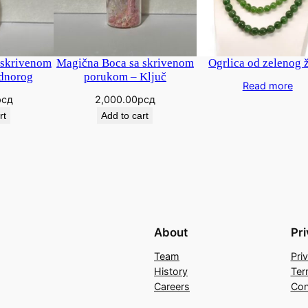
 skrivenom
Magična Boca sa skrivenom
Ogrlica od zelenog 
dnorog
porukom – Ključ
Read more
рсд
2,000.00
рсд
rt
Add to cart
About
Pr
Team
Pri
History
Ter
Careers
Con