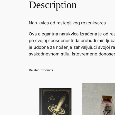
Description
Narukvica od rastegljivog rozenkvarca
Ova elegantna narukvica izrađena je od ras
po svojoj sposobnosti da probudi mir, ljub
je udobna za nošenje zahvaljujući svojoj ra
svakodnevnom stilu, istovremeno donoseći
Related products