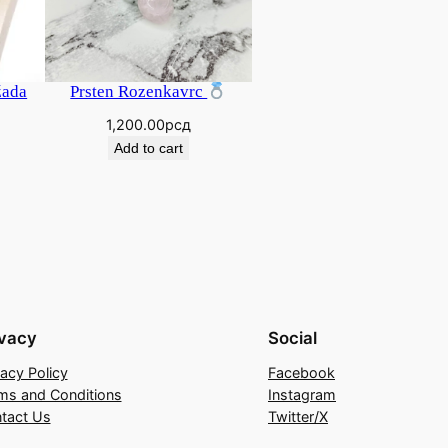
žada
Prsten Rozenkavrc
1,200.00
рсд
Add to cart
ivacy
Social
vacy Policy
Facebook
ms and Conditions
Instagram
tact Us
Twitter/X