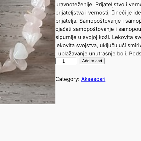
uravnoteženije. Prijateljstvo i ve
prijateljstva i vernosti, čineći je 
prijatelja. Samopoštovanje i sam
ojačati samopoštovanje i samopou
sigurnije u svojoj koži. Lekovita 
lekovita svojstva, uključujući smi
i ublažavanje unutrašnje boli. Pods
Add to cart
Category:
Aksesoari