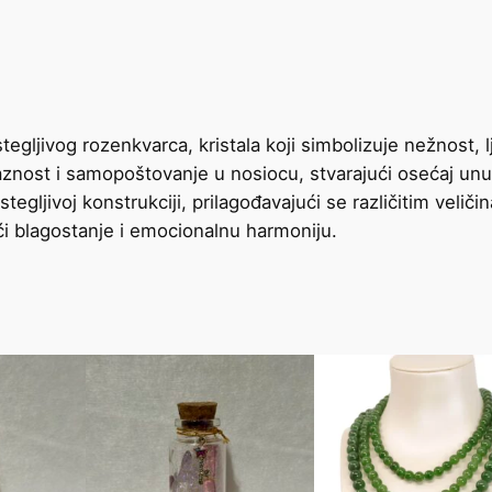
tegljivog rozenkvarca, kristala koji simbolizuje nežnost, 
aznost i samopoštovanje u nosiocu, stvarajući osećaj unu
stegljivoj konstrukciji, prilagođavajući se različitim vel
 blagostanje i emocionalnu harmoniju.